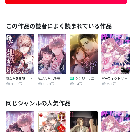
この作品の読者によく読まれている作品
あなたを地獄に堕とすまで
私がわたしを売る理由
シンジュウエンド【タテヨミ】
パーフェクトグリッター
836.7万
606.8万
5.4万
35.1万
同じジャンルの人気作品