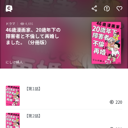
ドラマ
4,691
46歳漫画家、20歳年下の
障害者と不倫して再婚し
ました。（分冊版）
にしけ婦人
【第1話】
220
【第2話】