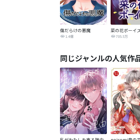
傷だらけの悪魔
菜の花ボーイ
1.4億
705.5万
同じジャンルの人気作
私がわたしを売る理由
noicomi鬼の