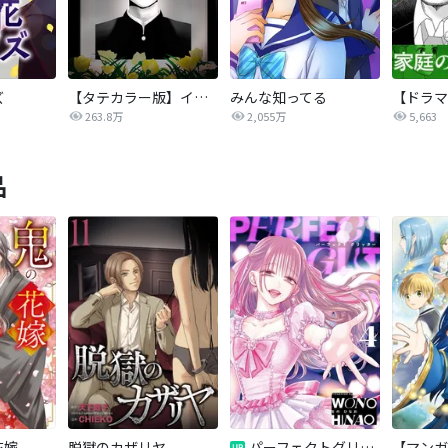
ズ
【タテカラー版】イジメの時間
みんな知ってる
263.8万
2,055万
5,663
品
花嫁
脱獄のカザリヤ
パーフェクトグリッター