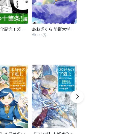
【ドラマ化記念！超試し読み】ドラゴン桜2
あおざくら 防衛大学校物語
メンズ校 新装版
13.5万
114
【マンガ】本好きの下剋上 第二部
【マンガ】本好きの下剋上 第三部
隣国の王太子が奴隷として売られていたので買ってみました【単話】
天