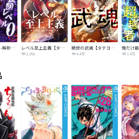
最強のレベル0 -解析スキルで完全無双-【タテヨミ】
レベル至上主義【タテヨミ】
絶世の武魂【タテヨミ】
2,952
4.4万
1.4万
品