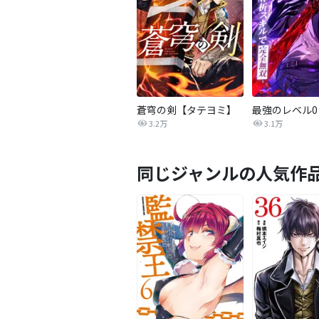
蒼穹の剣【タテヨミ】
3.2万
3.1万
同じジャンルの人気作