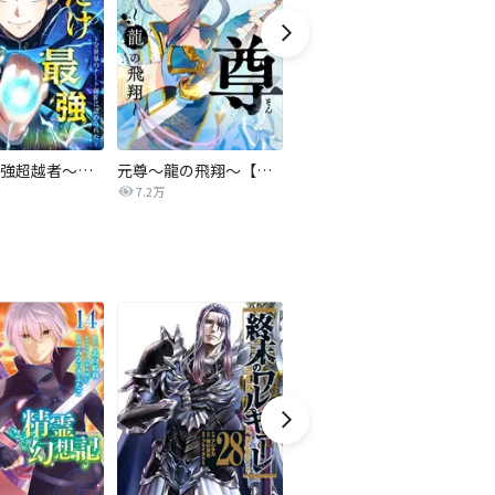
俺だけ最強超越者～全世界のチート師匠に認められた～【タテヨミ】
元尊～龍の飛翔～【タテヨミ】
追放された付与術師、最強の乗算付与で成り上がる ～僕の付与術は＋20じゃなく×20なんです～【単行本版】
勇
7.2万
137