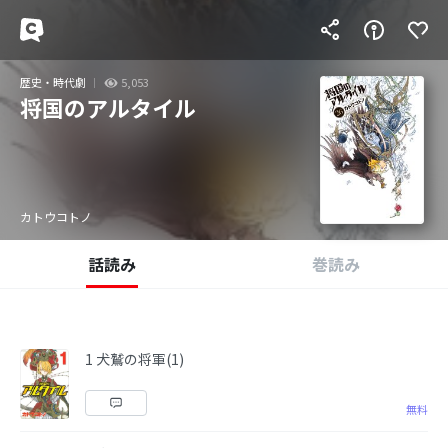
歴史・時代劇
5,053
将国のアルタイル
カトウコトノ
話読み
巻読み
1 犬鷲の将軍(1)
無料