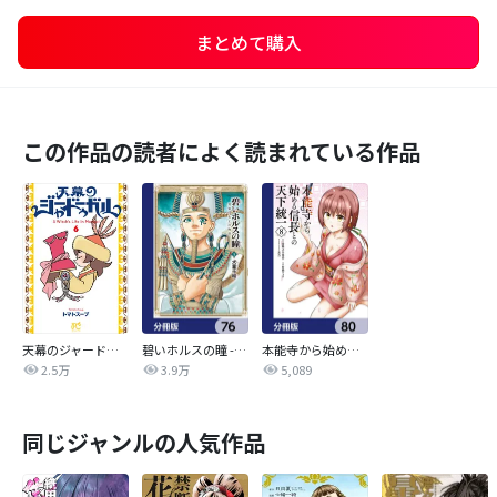
まとめて購入
この作品の読者によく読まれている作品
天幕のジャードゥーガル
碧いホルスの瞳 -男装の女王の物語-【分冊版】
本能寺から始める信長との天下統一【分冊版】
2.5万
3.9万
5,089
同じジャンルの人気作品