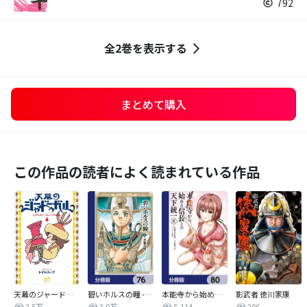
792
全2巻を表示する
まとめて購入
この作品の読者によく読まれている作品
天幕のジャードゥーガル
碧いホルスの瞳 -男装の女王の物語-【分冊版】
本能寺から始める信長との天下統一【分冊版】
影武者 徳川家康
2.5万
3.9万
5,114
206