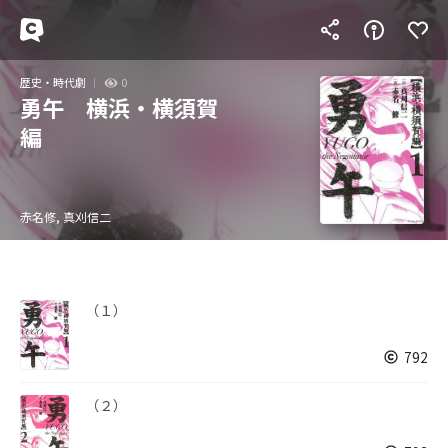
歴史・時代劇
0
勇午 横浜・横須賀
編
赤名修, 真刈信二
（１）
792
（２）