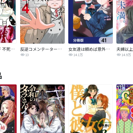
オーバーロード 不死者のOh!
反逆コメンテーターエンドウさん
女友達は頼めば意外とヤらせてくれる【分冊版】
13
14.1万
14.9万
品