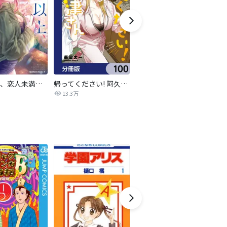
夫婦以上、恋人未満。【分冊版】
帰ってください! 阿久津さん【分冊版】
ニュートーキョーカモフラージュアワー
夜
13.3万
1,278