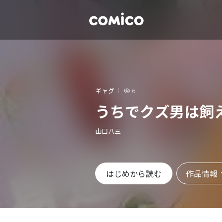
ギャグ
6
うちでクズ男は飼
山口八三
作品情報
はじめから読む