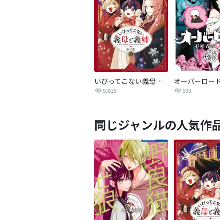
いびってこない義母と義姉
9,815
699
同じジャンルの人気作