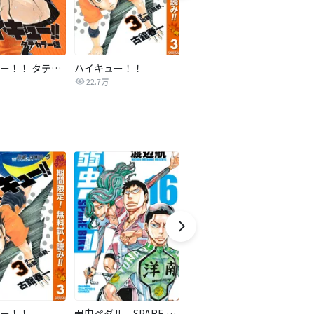
ハイキュー！！ タテカラー版【タテヨミ】
ハイキュー！！
ドラハチ
22.7万
2,791
ー！！
弱虫ペダル SPARE BIKE
三国恋戦記～オトメの兵法！～
ク