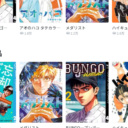
ンゴ―
アオのハコ タテカラー版【タテヨミ】
メダリスト
1.8万
2.2万
2.6万
品
ー
メダリスト
BUNGO―ブンゴ―
ハイキュ