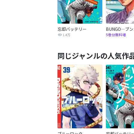
忘却バッテリー
BUNGO―ブ
5巻分無料増
1.4万
同じジャンルの人気作
ブルーロック
忘却バッテリ