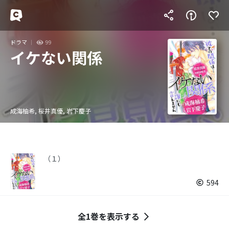
ドラマ
99
イケない関係
成海柚希, 桜井真優, 岩下慶子
（１）
594
全1巻を表示する