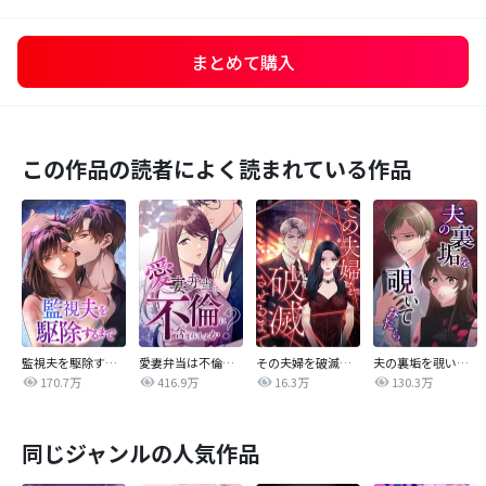
まとめて購入
この作品の読者によく読まれている作品
監視夫を駆除するまで
愛妻弁当は不倫に含まれますか？
その夫婦を破滅させるまで
夫の裏垢を覗いてみたら
170.7万
416.9万
16.3万
130.3万
同じジャンルの人気作品