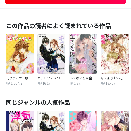
この作品の読者によく読まれている作品
【タテカラー版】なまいきざかり。
ハチミツにはつこい
JKくのいちは全てを捧げたい
キスよりおいしいっ！
1,307万
16.1万
1.8万
16.4万
同じジャンルの人気作品