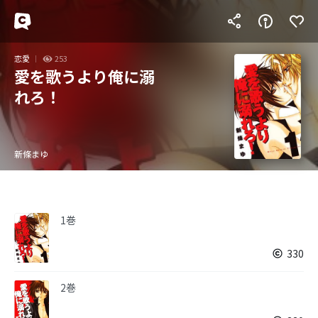
恋愛
253
愛を歌うより俺に溺
れろ！
新條まゆ
1巻
330
2巻