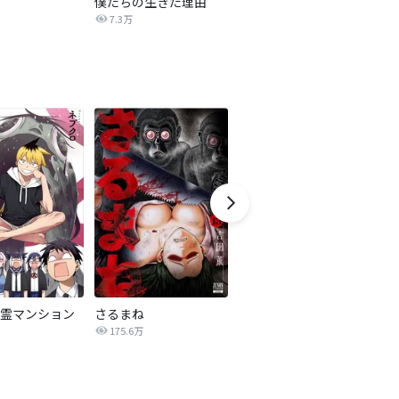
僕たちの生きた理由
悪の華道を行きましょう
カ
7.3万
8.1万
霊マンション
さるまね
こんな人生は絶対嫌だ
異
175.6万
2,036