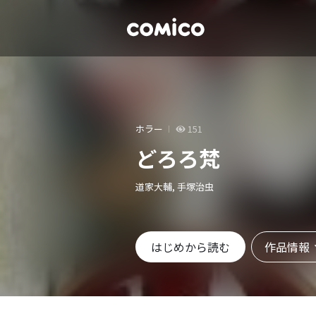
ホラー
151
どろろ梵
道家大輔, 手塚治虫
作品情報
はじめから読む