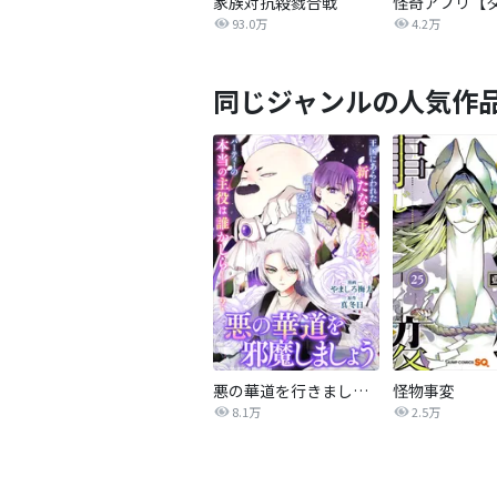
家族対抗殺戮合戦
93.0万
4.2万
同じジャンルの人気作
悪の華道を行きましょう
怪物事変
8.1万
2.5万