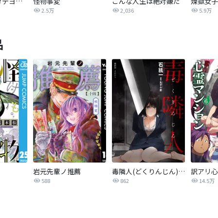
怪奇アプリ【タテヨミ】
怪物事変
こんな人生は絶対嫌だ
煉獄女子
2.5万
2,036
5.9万
品
岩元先輩ノ推薦
毒隣人(どくりんじん) 分冊版
訳アリ心
588
862
14.5万