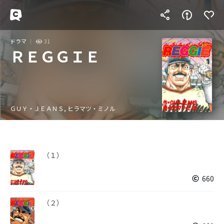
ドラマ
31
ＲＥＧＧＩＥ
ＧＵＹ・ＪＥＡＮＳ, ヒラマツ・ミノル
（１）
660
（２）