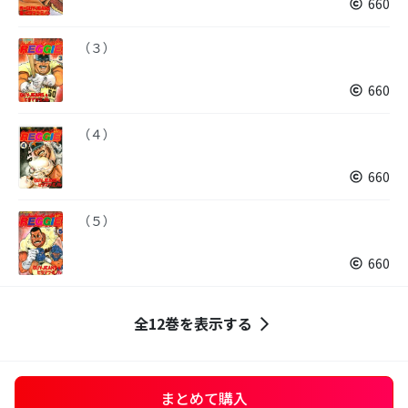
660
（３）
660
（４）
660
（５）
660
全12巻を表示する
まとめて購入