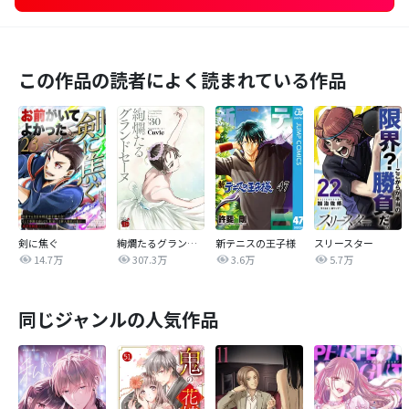
この作品の読者によく読まれている作品
剣に焦ぐ
絢爛たるグランドセーヌ
新テニスの王子様
スリースター
14.7万
307.3万
3.6万
5.7万
同じジャンルの人気作品