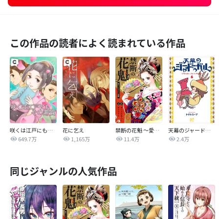
この作品の読者によく読まれている作品
咲くは江戸にもその素質
花に乞え
禁断の花魁 ～愛から生まれた復讐～
天幕のジャードゥーガル
649.7万
1,165万
11.4万
2.4万
同じジャンルの人気作品