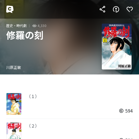
歴史・時代劇
4,330
修羅の刻
川原正敏
（１）
594
（２）