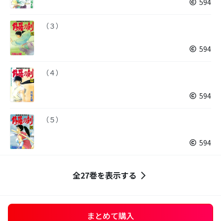
594
（３）
594
（４）
594
（５）
594
全27巻を表示する
まとめて購入