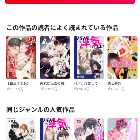
この作品の読者によく読まれている作品
【白黒タテ版】孕むまで乱れいけ～身代わり花嫁と軍服の猛愛
悪女は仮面の騎士に騙されない
パパ、浮気してるよ？娘と二人でクズ夫を捨てます【分冊版】
恋と弾丸
357.9万
339.5万
96.0万
257.9万
同じジャンルの人気作品