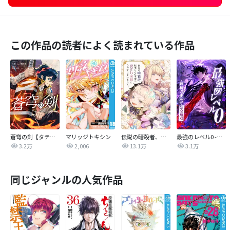
この作品の読者によく読まれている作品
蒼穹の剣【タテヨミ】
マリッジトキシン
伝説の暗殺者、転生したら王家の愛され末娘になってしまいまして。【タテヨミ】
最強のレベル0 -解析スキルで完全無双-【タテヨミ】
3.2万
2,006
13.1万
3.1万
同じジャンルの人気作品