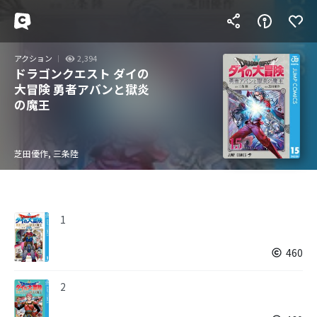
アクション
2,394
ドラゴンクエスト ダイの
大冒険 勇者アバンと獄炎
の魔王
芝田優作, 三条陸
1
460
2