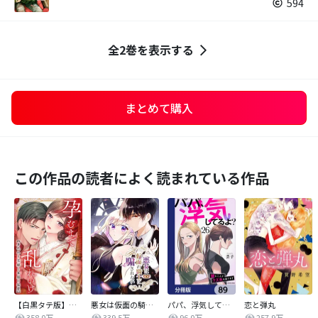
594
全2巻を表示する
まとめて購入
この作品の読者によく読まれている作品
【白黒タテ版】孕むまで乱れいけ～身代わり花嫁と軍服の猛愛
悪女は仮面の騎士に騙されない
パパ、浮気してるよ？娘と二人でクズ夫を捨てます【分冊版】
恋と弾丸
358.0万
339.5万
96.0万
257.9万