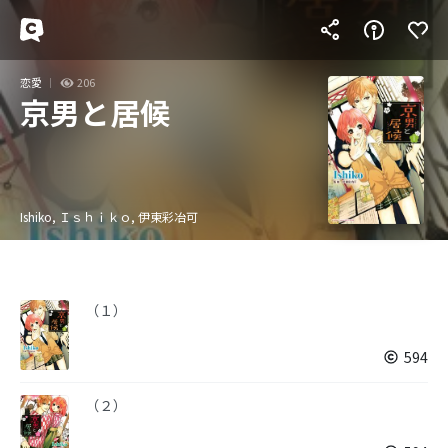
恋愛
206
京男と居候
Ishiko, Ｉｓｈｉｋｏ, 伊東彩冶可
（１）
594
（２）