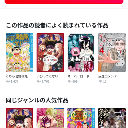
この作品の読者によく読まれている作品
こちら葛飾区亀有公園前派出所
いびってこない義母と義姉
オーバーロード 不死者のOh!
反逆コメンテーターエンドウさん
1.4万
9,761
699
13
同じジャンルの人気作品