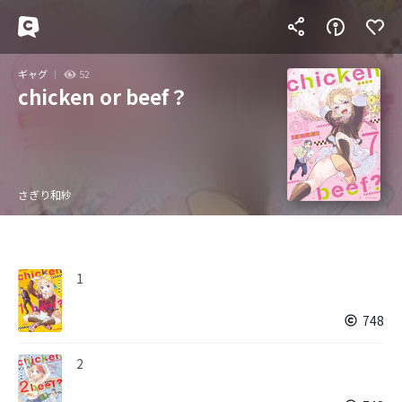
ギャグ
52
chicken or beef？
さぎり和紗
1
748
2