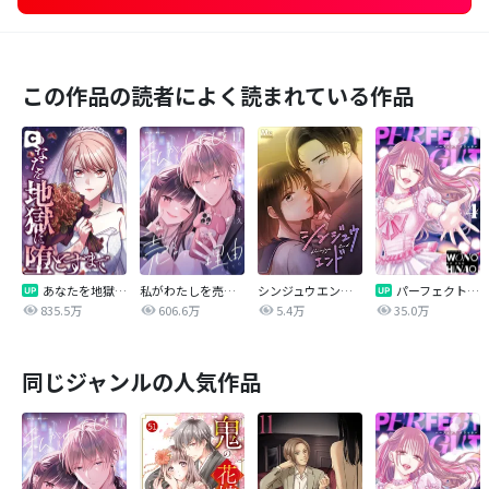
この作品の読者によく読まれている作品
あなたを地獄に堕とすまで
私がわたしを売る理由
シンジュウエンド【タテヨミ】
パーフェクトグリッター
835.5万
606.6万
5.4万
35.0万
同じジャンルの人気作品