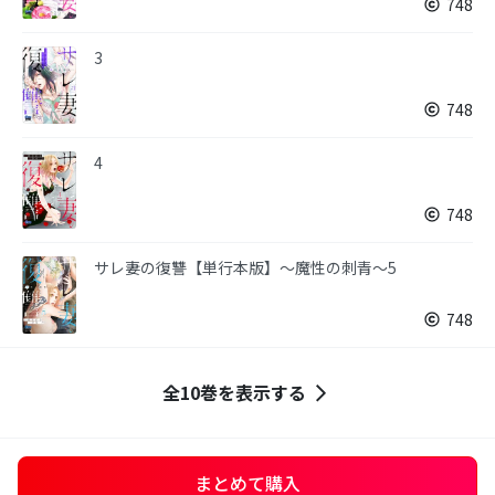
748
3
748
4
748
サレ妻の復讐【単行本版】～魔性の刺青～5
748
全10巻を表示する
まとめて購入