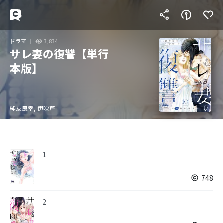
ドラマ
3,834
サレ妻の復讐【単行
本版】
純友良幸, 伊吹芹
1
748
2