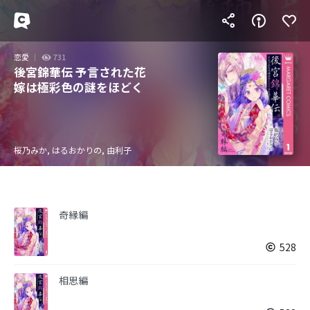
恋愛
731
後宮錦華伝 予言された花
嫁は極彩色の謎をほどく
桜乃みか, はるおかりの, 由利子
奇縁編
528
相思編