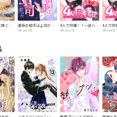
最後の恋を君に捧ぐ～余命1年の御曹司～
運命の相手は上司だった
4人で同棲！？～逆ハーレムハウスへようこそ♥～【改訂版】
136.9万
238.3万
74.6万
品
お嬢様はお仕置きが好き
ハチミツにはつこい
熱愛プリンス お兄ちゃんはキミが好き