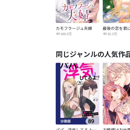
カモフラージュ夫婦
686.0万
82.0万
同じジャンルの人気作
パパ、浮気してるよ？娘と二人でクズ夫を捨てます【分冊版】