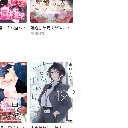
4人で同棲！？～逆ハーレムハウスへようこそ♥～【完全版】
離婚した元夫が私にゾッコンのようです
夫の不倫相手が私だった
80.3万
59.4万
最強ヒモ男に愛されまして
すきだから、だよ
おとなの初恋【マイクロ】