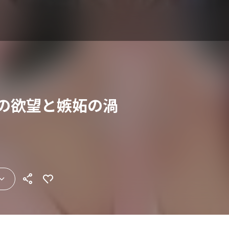
女の欲望と嫉妬の渦