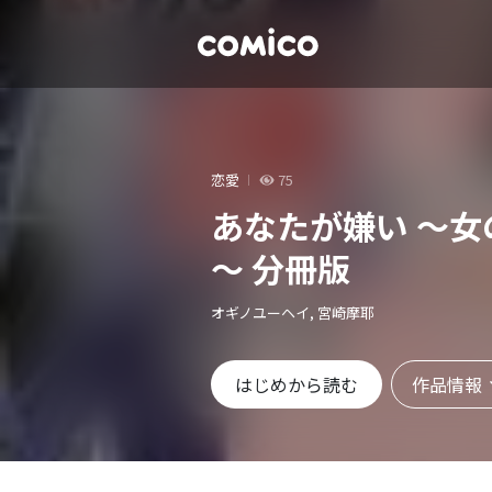
恋愛
75
あなたが嫌い ～
～ 分冊版
オギノユーヘイ, 宮崎摩耶
作品情報
はじめから読む