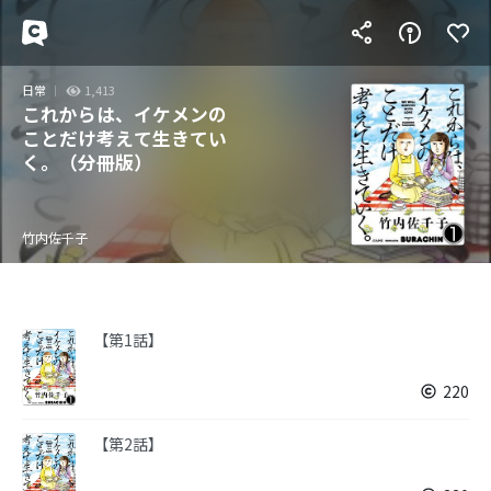
日常
1,413
これからは、イケメンの
ことだけ考えて生きてい
く。（分冊版）
竹内佐千子
【第1話】
220
【第2話】