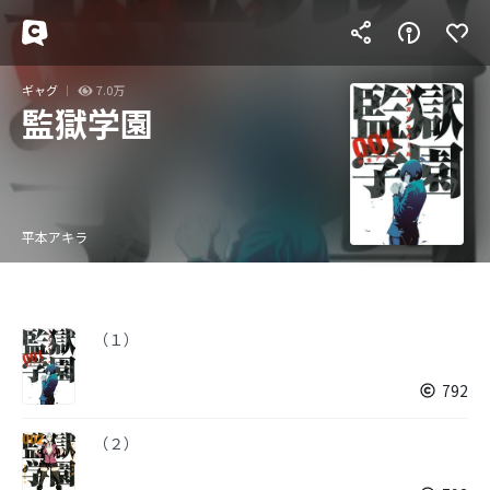
ギャグ
7.0万
監獄学園
平本アキラ
（１）
792
（２）