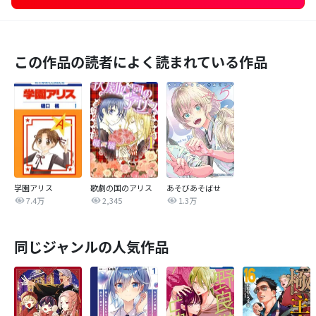
この作品の読者によく読まれている作品
学園アリス
歌劇の国のアリス
あそびあそばせ
7.4万
2,345
1.3万
同じジャンルの人気作品