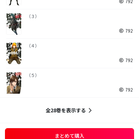
792
（３）
792
（４）
792
（５）
792
全28巻を表示する
まとめて購入