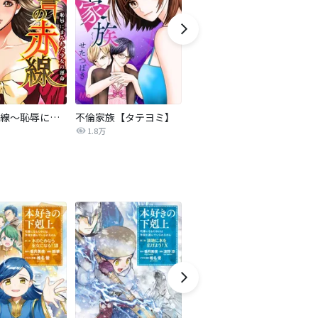
復讐の赤線～恥辱にまみれた少女の運命～【タテヨミ】
不倫家族【タテヨミ】
夫を社会的に抹殺する5つの方法
1.8万
629.5万