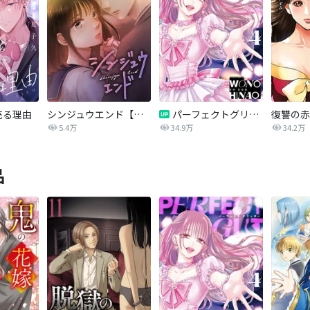
売る理由
シンジュウエンド【タテヨミ】
パーフェクトグリッター
5.4万
34.9万
34.2万
品