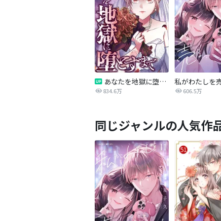
あなたを地獄に堕とすまで
私がわたしを
834.6万
606.5万
同じジャンルの人気作