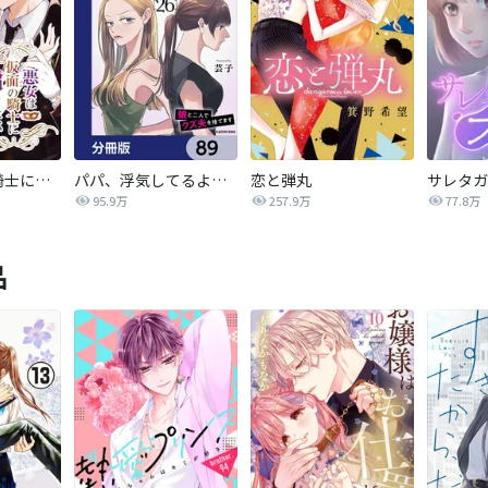
悪女は仮面の騎士に騙されない
パパ、浮気してるよ？娘と二人でクズ夫を捨てます【分冊版】
恋と弾丸
95.9万
257.9万
77.8万
品