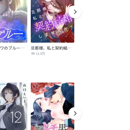
サレタガワのブルー【タテヨミ】
旦那様、私と契約結婚しませんか？【タテヨミ】
私の中に傾国の悪女がいますが、絶対に国は滅ぼしません！【タテヨミ】
15.9万
9,697