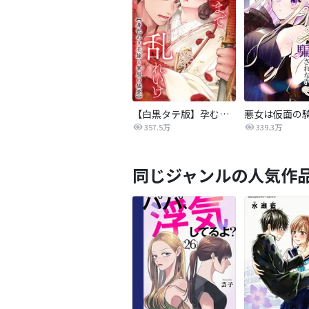
【白黒タテ版】孕むまで乱れいけ～身代わり花嫁と軍服の猛愛
357.5万
339.3万
同じジャンルの人気作