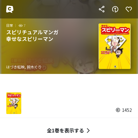
日常
7
スピリチュアルマンガ
幸せなスピリーマン
はづき虹映, 鈴木ぐり
1452
全1巻を表示する