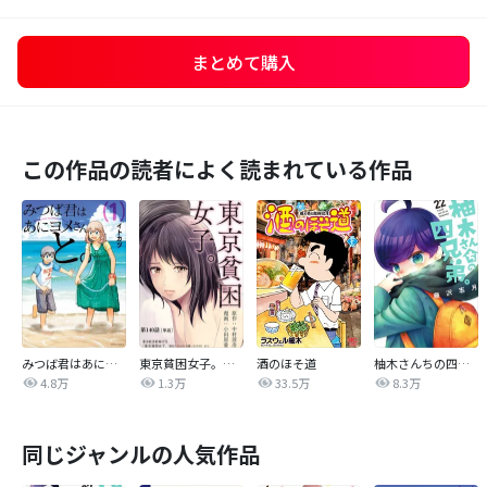
まとめて購入
この作品の読者によく読まれている作品
みつば君はあにヨメさんと。
東京貧困女子。【単話】
酒のほそ道
柚木さんちの四兄弟。
4.8万
1.3万
33.5万
8.3万
同じジャンルの人気作品