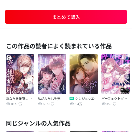
まとめて購入
この作品の読者によく読まれている作品
あなたを地獄に堕とすまで
私がわたしを売る理由
シンジュウエンド【タテヨミ】
パーフェクトグリッター
837.7万
607.1万
5.4万
35.3万
同じジャンルの人気作品