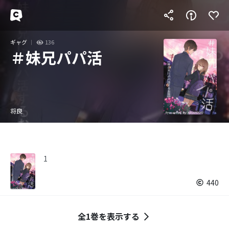
ギャグ
136
＃妹兄パパ活
将良
1
440
全1巻を表示する