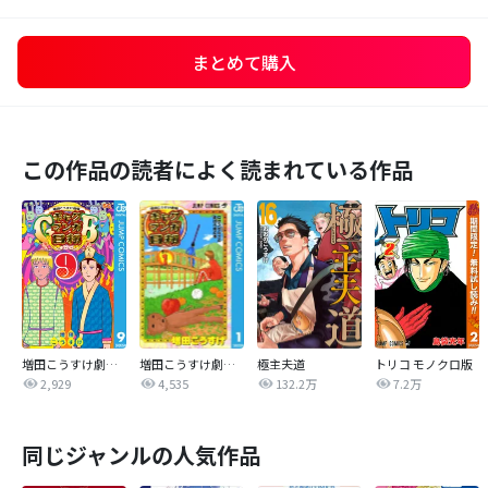
まとめて購入
この作品の読者によく読まれている作品
増田こうすけ劇場 ギャグマンガ日和GB
増田こうすけ劇場 ギャグマンガ日和
極主夫道
トリコ モノクロ版
2,929
4,535
132.2万
7.2万
同じジャンルの人気作品