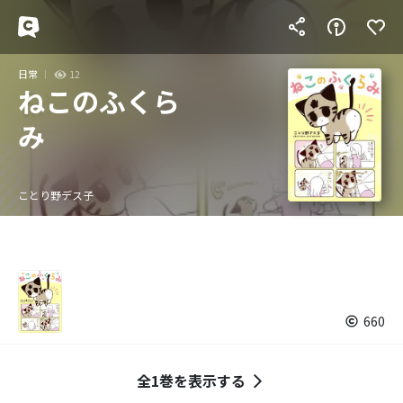
日常
12
ねこのふくら
み
ことり野デス子
660
全1巻を表示する