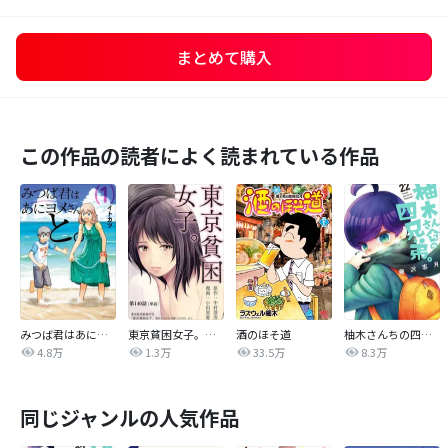
まとめて購入
この作品の読者によく読まれている作品
みつば君はあにヨメさんと。
東京貧困女子。【単話】
酒のほそ道
柚木さんちの四兄弟。
4.8万
1.3万
33.5万
8.3万
同じジャンルの人気作品