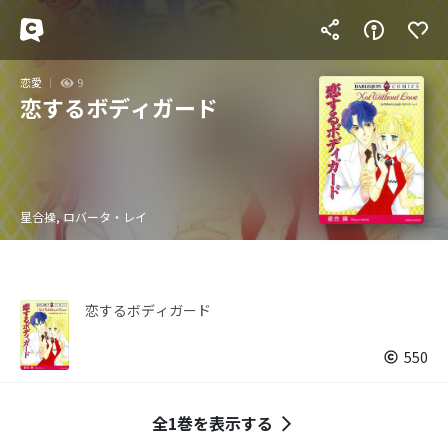
恋愛
9
恋するボディガード
星合操, ロバータ・レイ
恋するボディガード
550
全1巻を表示する