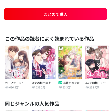
まとめて購入
この作品の読者によく読まれている作品
カモフラージュ夫婦
運命の相手は上司だった
最後の恋を君に捧ぐ～余命1年の御曹司～
4人で同棲！？～逆ハーレムハウスへようこそ♥～【改訂版】
686.5万
137.2万
83.3万
238.7万
同じジャンルの人気作品