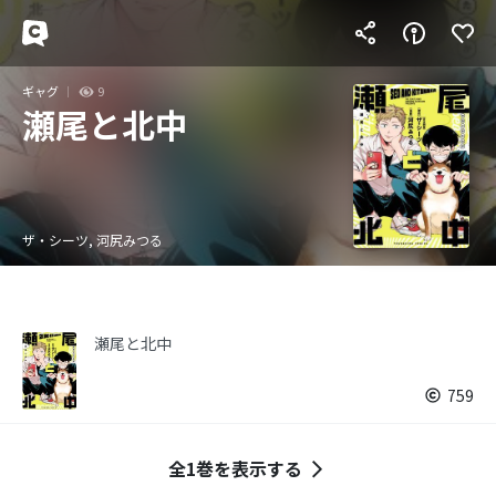
ギャグ
9
瀬尾と北中
ザ・シーツ, 河尻みつる
瀬尾と北中
759
全1巻を表示する