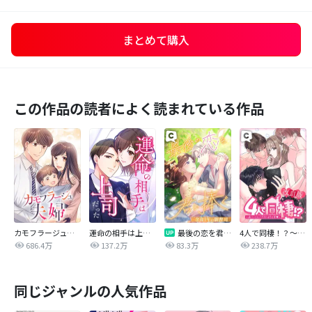
まとめて購入
この作品の読者によく読まれている作品
カモフラージュ夫婦
運命の相手は上司だった
最後の恋を君に捧ぐ～余命1年の御曹司～
4人で同棲！？～逆ハーレムハウスへようこそ♥～【改訂版】
686.4万
137.2万
83.3万
238.7万
同じジャンルの人気作品