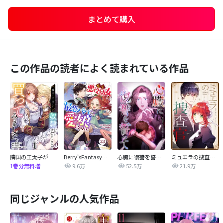
まとめて購入
この作品の読者によく読まれている作品
隣国の王太子が奴隷として売られていたので買ってみました【単話】
Berry’sFantasy転生悪役幼女は最恐パパの愛娘になりました
心臓に復讐を誓って
ミュエラの捜査官【タテヨミ】
9.6万
52.5万
21.9万
1巻分無料増
同じジャンルの人気作品