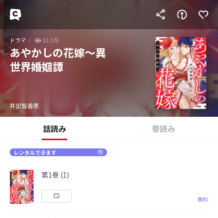
ドラマ
22.1万
あやかしの花嫁～異
世界婚姻譚
井出智香恵
話読み
巻読み
レンタルできます
第1巻 (1)
無料