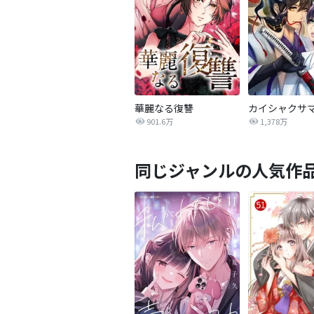
華麗なる復讐
カイシャクサ
901.6万
1,378万
同じジャンルの人気作