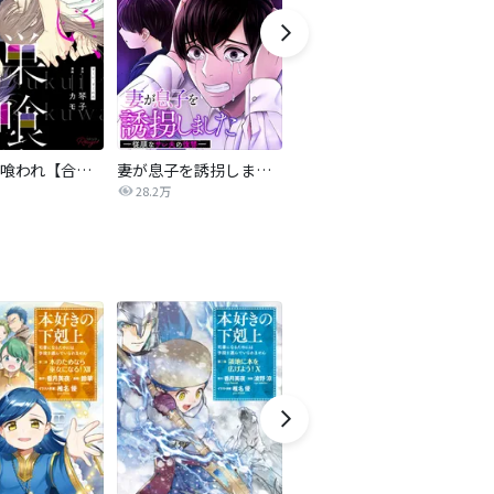
救い、巣喰われ【合冊版】
妻が息子を誘拐しましたー従順なサレ夫の復讐ー
ワタシってサバサバしてるから
28.2万
421.5万