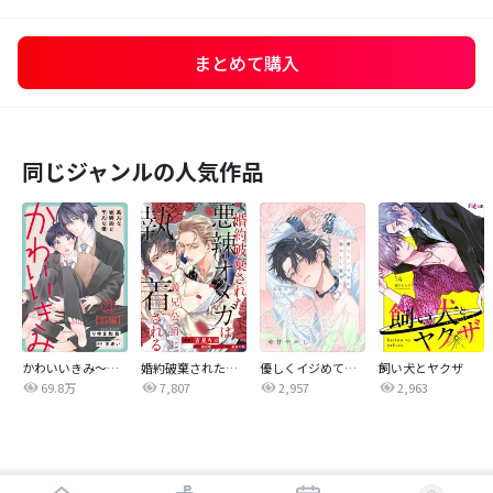
まとめて購入
同じジャンルの人気作品
かわいいきみ～美人な幼馴染と平凡な僕～
婚約破棄された悪辣オメガは義兄公爵に執着される 【連載版】
優しくイジめて溶かして混ぜて
飼い犬とヤクザ
69.8万
7,807
2,957
2,963