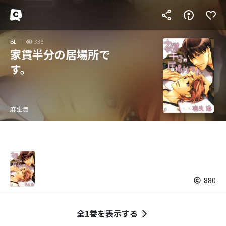
BL
338
家賃半分の居場所で
す。
麻生海
880
全1巻を表示する