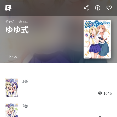
ギャグ
651
ゆゆ式
三上小又
1巻
1045
2巻