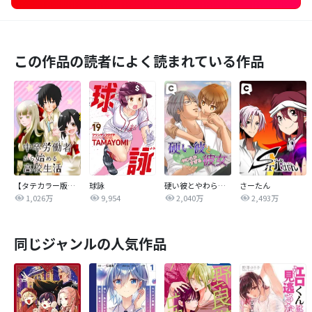
この作品の読者によく読まれている作品
【タテカラー版】中卒労働者から始める高校生活
球詠
硬い彼とやわらかすぎる彼女
さーたん
1,026万
9,954
2,040万
2,493万
同じジャンルの人気作品