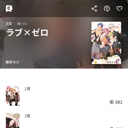
恋愛
503
ラブ×ゼロ
藤原ゆか
1巻
682
2巻