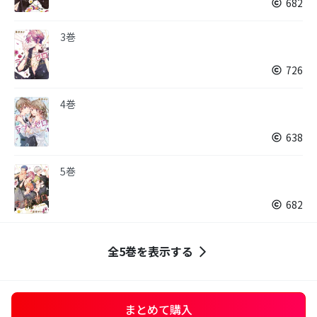
682
3巻
726
4巻
638
5巻
682
全5巻を表示する
まとめて購入