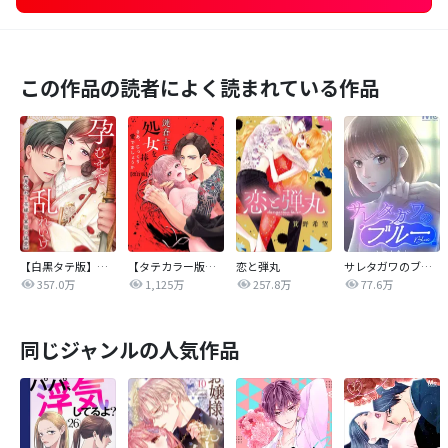
この作品の読者によく読まれている作品
【白黒タテ版】孕むまで乱れいけ～身代わり花嫁と軍服の猛愛
【タテカラー版】漣蒼士に処女を捧ぐ～さあ、じっくり愛でましょうか
恋と弾丸
サレタガワのブルー【タテヨミ】
357.0万
1,125万
257.8万
77.6万
同じジャンルの人気作品