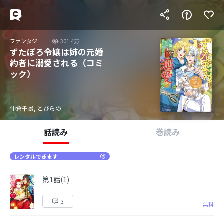
ファンタジー
301.4万
ずたぼろ令嬢は姉の元婚
約者に溺愛される（コミ
ック）
仲倉千景, とびらの
話読み
巻読み
レンタルできます
第1話(1)
3
無料