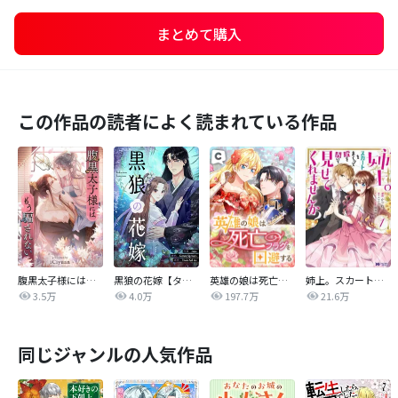
まとめて購入
この作品の読者によく読まれている作品
腹黒太子様にはもう騙されない【タテヨミ】
黒狼の花嫁【タテヨミ】
英雄の娘は死亡フラグを回避する
姉上。スカートをまくって股を開いて見せてくれませんか？（コミック）
3.5万
4.0万
197.7万
21.6万
同じジャンルの人気作品