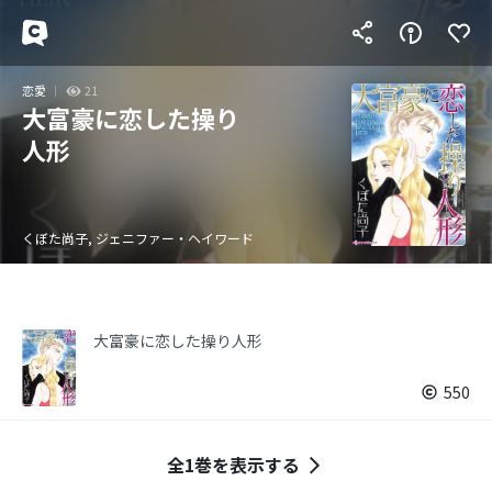
恋愛
21
大富豪に恋した操り
人形
くぼた尚子, ジェニファー・ヘイワード
大富豪に恋した操り人形
550
全1巻を表示する