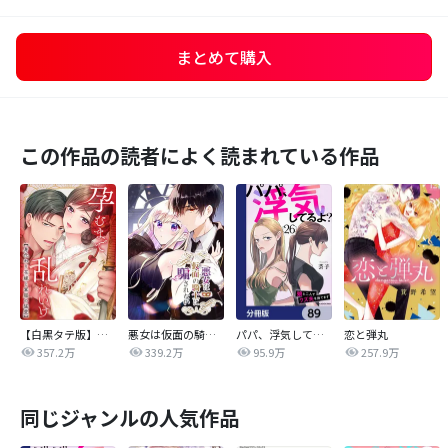
まとめて購入
この作品の読者によく読まれている作品
【白黒タテ版】孕むまで乱れいけ～身代わり花嫁と軍服の猛愛
悪女は仮面の騎士に騙されない
パパ、浮気してるよ？娘と二人でクズ夫を捨てます【分冊版】
恋と弾丸
357.2万
339.2万
95.9万
257.9万
同じジャンルの人気作品