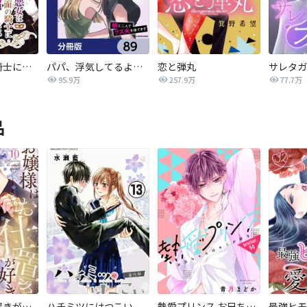
悪女は仮面の騎士に騙されない
パパ、浮気してるよ？娘と二人でクズ夫を捨てます【分冊版】
恋と弾丸
95.9万
257.9万
77.7万
品
お嬢様はお仕置きが好き
ハチミツにはつこい
熱愛プリンス お兄ちゃんはキミが好き