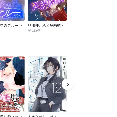
サレタガワのブルー【タテヨミ】
旦那様、私と契約結婚しませんか？【タテヨミ】
私の中に傾国の悪女がいますが、絶対に国は滅ぼしません！【タテヨミ】
15.9万
9,697
最強ヒモ男に愛されまして
すきだから、だよ
おとなの初恋【マイクロ】