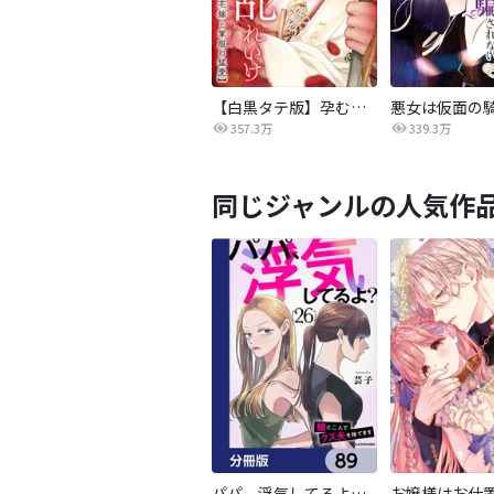
【白黒タテ版】孕むまで乱れいけ～身代わり花嫁と軍服の猛愛
357.3万
339.3万
同じジャンルの人気作
パパ、浮気してるよ？娘と二人でクズ夫を捨てます【分冊版】