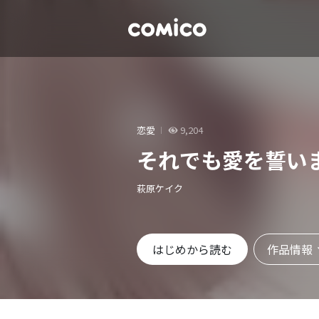
恋愛
9,204
それでも愛を誓い
萩原ケイク
作品情報
はじめから読む