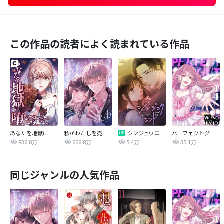
この作品の読者によく読まれている作品
あなたを地獄に堕とすまで
私がわたしを売る理由
シンジュウエンド【タテヨミ】
パーフェクトグリッター
836.8万
606.8万
5.4万
35.1万
同じジャンルの人気作品