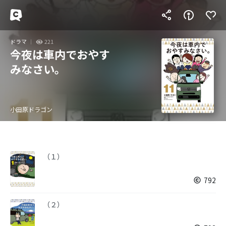
ドラマ
221
今夜は車内でおやす
みなさい。
小田原ドラゴン
（１）
792
（２）