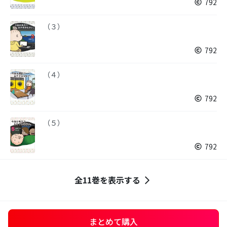
792
（３）
792
（４）
792
（５）
792
全11巻を表示する
まとめて購入