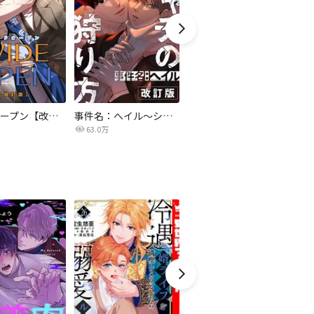
ワイドオープン【改訂版】
事件名：へイル～シャチの狩り方～【改訂版】
亡種【改訂版】
63.0万
243.2万