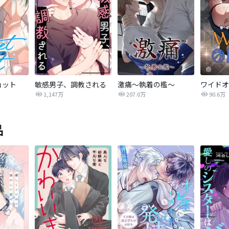
ョット
敏感男子、調教される
激痛～執着の檻～
1,147万
207.0万
90.6万
品