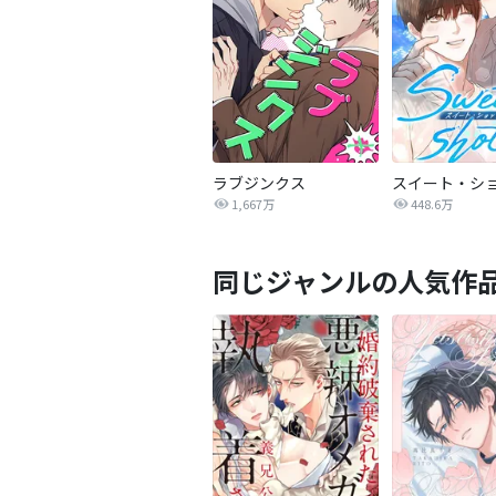
ラブジンクス
スイート・シ
1,667万
448.6万
同じジャンルの人気作