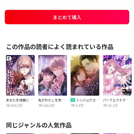
まとめて購入
この作品の読者によく読まれている作品
あなたを地獄に堕とすまで
私がわたしを売る理由
シンジュウエンド【タテヨミ】
パーフェクトグリッター
836.5万
606.8万
5.4万
35.1万
同じジャンルの人気作品