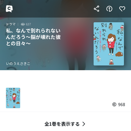
ドラマ
637
私、なんで別れられない
んだろう～脳が壊れた彼
との日々～
いのうえさきこ
968
全1巻を表示する