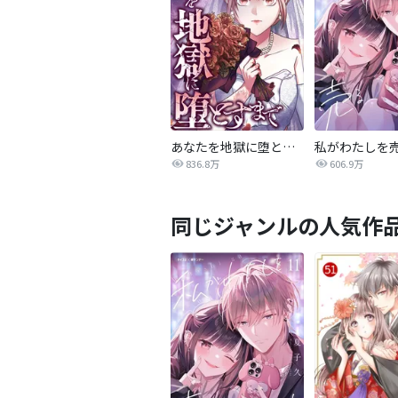
あなたを地獄に堕とすまで
私がわたしを
836.8万
606.9万
同じジャンルの人気作