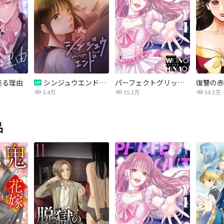
売る理由
シンジュウエンド【タテヨミ】
パーフェクトグリッター
5.4万
35.1万
34.3万
品