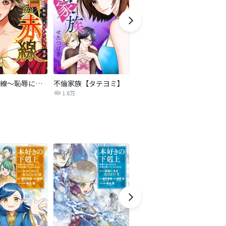
復讐の赤線～恥辱にまみれた少女の運命～【タテヨミ】
不倫家族【タテヨミ】
夫を社会的に抹殺する5つの方法
1.8万
629.6万