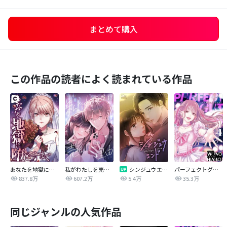
まとめて購入
この作品の読者によく読まれている作品
あなたを地獄に堕とすまで
私がわたしを売る理由
シンジュウエンド【タテヨミ】
パーフェクトグリッター
837.8万
607.2万
5.4万
35.3万
同じジャンルの人気作品