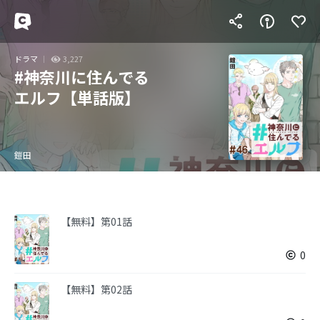
ドラマ
3,227
#神奈川に住んでる
エルフ【単話版】
鎧田
【無料】第01話
0
【無料】第02話