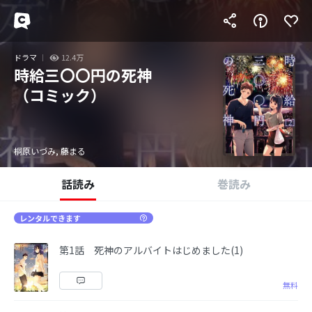
ドラマ
12.4万
時給三〇〇円の死神
（コミック）
桐原いづみ, 藤まる
話読み
巻読み
レンタルできます
第1話 死神のアルバイトはじめました(1)
無料