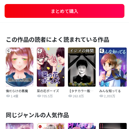
まとめて購入
この作品の読者によく読まれている作品
傷だらけの悪魔
菜の花ボーイズ
【タテカラー版】イジメの時間
みんな知ってる
1.4億
705.5万
263.8万
2,055万
同じジャンルの人気作品