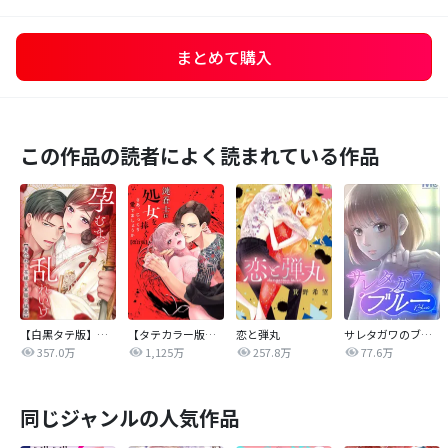
まとめて購入
この作品の読者によく読まれている作品
【白黒タテ版】孕むまで乱れいけ～身代わり花嫁と軍服の猛愛
【タテカラー版】漣蒼士に処女を捧ぐ～さあ、じっくり愛でましょうか
恋と弾丸
サレタガワのブルー【タテヨミ】
357.0万
1,125万
257.8万
77.6万
同じジャンルの人気作品