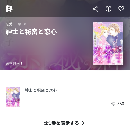
恋愛
50
紳士と秘密と恋心
長崎真央子
紳士と秘密と恋心
550
全1巻を表示する