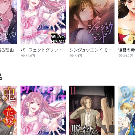
売る理由
パーフェクトグリッター
シンジュウエンド【タテヨミ】
34.6万
5.4万
34.2万
品