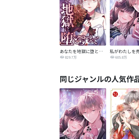
あなたを地獄に堕とすまで
私がわたしを
829.7万
605.8万
同じジャンルの人気作