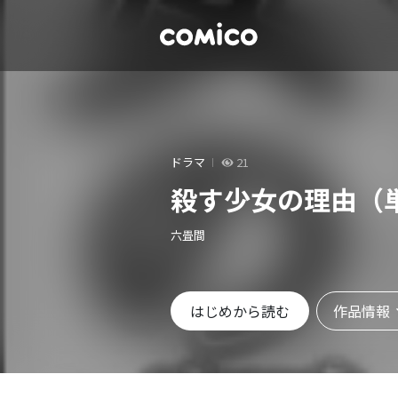
ドラマ
21
殺す少女の理由（
六畳間
作品情報
はじめから読む