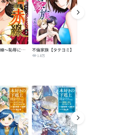
復讐の赤線～恥辱にまみれた少女の運命～【タテヨミ】
不倫家族【タテヨミ】
セフレの品格―プライド―
1.8万
306.3万