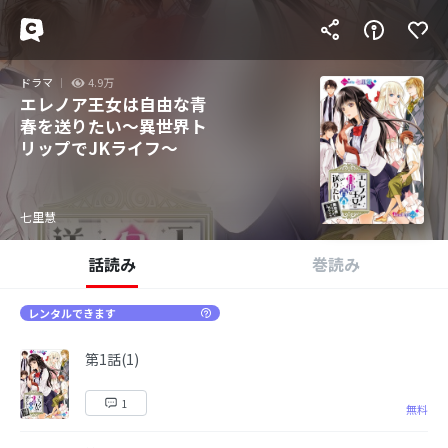
ドラマ
4.9万
エレノア王女は自由な青
春を送りたい～異世界ト
リップでJKライフ～
七里慧
話読み
巻読み
レンタルできます
第1話(1)
1
無料