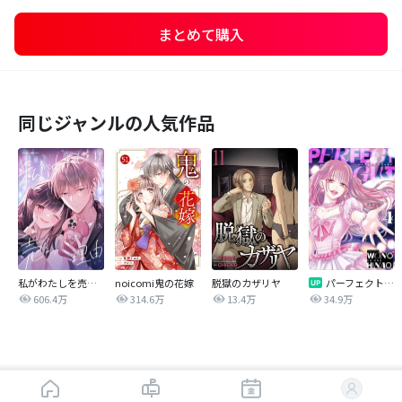
まとめて購入
同じジャンルの人気作品
私がわたしを売る理由
noicomi鬼の花嫁
脱獄のカザリヤ
パーフェクトグリッター
606.4万
314.6万
13.4万
34.9万
はじめから読む