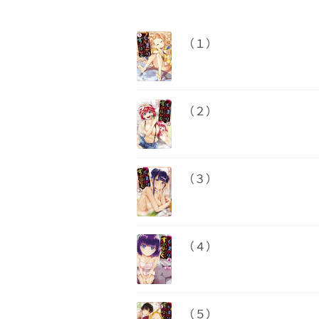
（１）
（２）
（３）
（４）
（５）