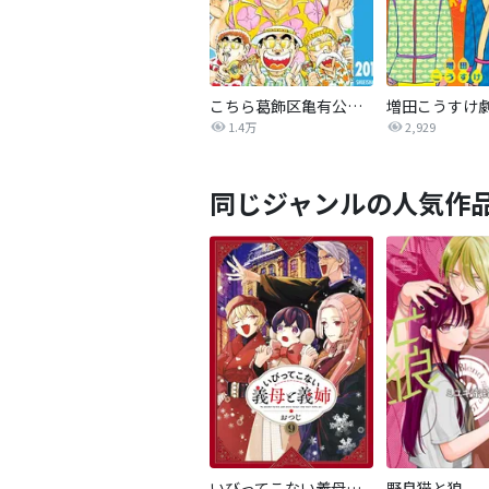
こちら葛飾区亀有公園前派出所
1.4万
2,929
同じジャンルの人気作
いびってこない義母と義姉
野良猫と狼