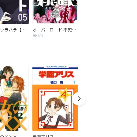
ミタメトウラハラ【連載版】
オーバーロード 不死者のOh!
反逆コメンテーターエンドウさん
699
13
の×××
学園アリス
ビジョカツ！ 【分冊版】
極