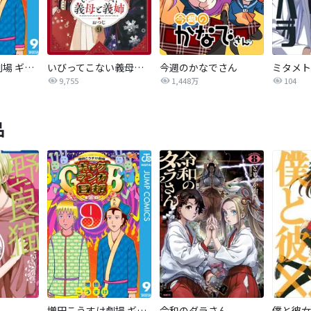
増田こうすけ劇場 ギャグマンガ日和GB
いびってこない義母と義姉
今週のかなでさん
9,755
1,448万
104
品
増田こうすけ劇場 ギャグマンガ日和GB
令和のダラさん
僕と彼女