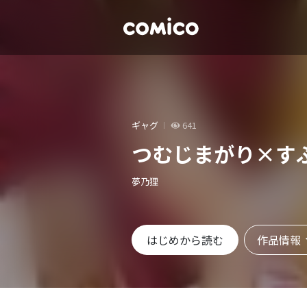
ギャグ
641
つむじまがり×す
夢乃狸
作品情報
はじめから読む