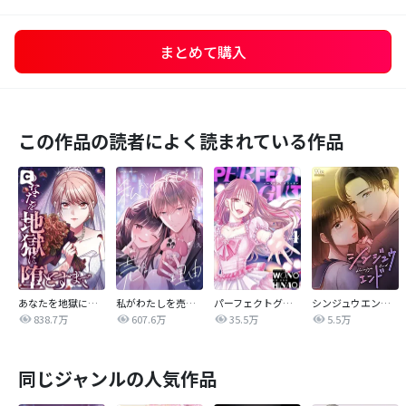
まとめて購入
この作品の読者によく読まれている作品
あなたを地獄に堕とすまで
私がわたしを売る理由
パーフェクトグリッター
シンジュウエンド【タテヨミ】
838.7万
607.6万
35.5万
5.5万
同じジャンルの人気作品